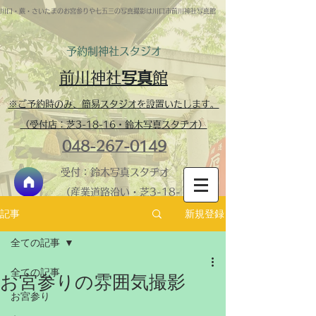
川口・蕨・さいたまのお宮参りや七五三の写真撮影は川口市前川神社写真館
予約制​神社スタジオ
前川神社
写真
館
※ご予約時のみ、簡易スタジオを設置いたします。
（受付店：芝3-18-16・鈴木写真スタヂオ）
048-267-0149
受付：鈴木写真スタヂオ
（産業道路沿い・芝3-18-
16）
新規登録
記事
神社内スタジオ・営業
全ての記事
時間 ​9:30-16:00 火
全ての記事
曜定休
お宮参りの雰囲気撮影
＞鈴木写真スタヂオ
お宮参り