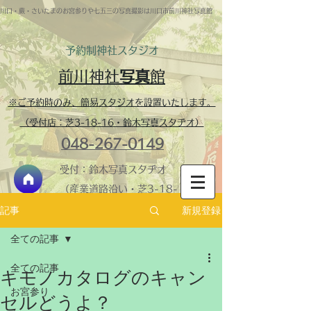
川口・蕨・さいたまのお宮参りや七五三の写真撮影は川口市前川神社写真館
予約制​神社スタジオ
前川神社
写真
館
※ご予約時のみ、簡易スタジオを設置いたします。
（受付店：芝3-18-16・鈴木写真スタヂオ）
048-267-0149
受付：鈴木写真スタヂオ
（産業道路沿い・芝3-18-
16）
新規登録
記事
神社内スタジオ・営業
全ての記事
時間 ​9:30-16:00 火
全ての記事
曜定休
キモノカタログのキャン
＞鈴木写真スタヂオ
お宮参り
セルどうよ？