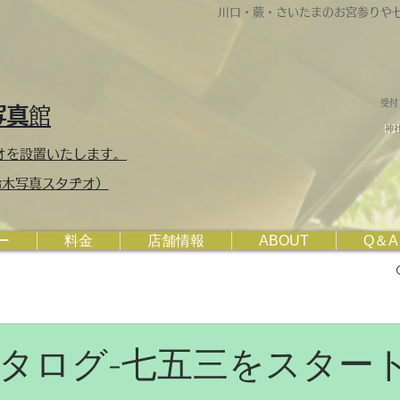
川口・蕨・さいたまのお宮参りや
受付
写真
館
神社
オを設置いたします。
・鈴木写真スタヂオ）
ー
料金
店舗情報
ABOUT
Q＆A
タログ-七五三をスター