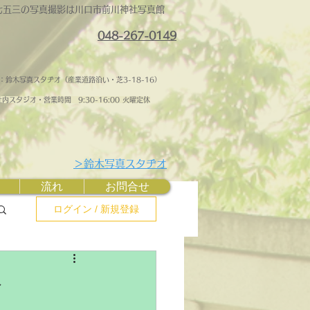
七五三の写真撮影は川口市前川神社写真館
048-267-0149
：鈴木写真スタヂオ（産業道路沿い・芝3-18-16）
内スタジオ・営業時間 ​9:30-16:00 火曜定休
＞鈴木写真スタヂオ
流れ
お問合せ
ログイン / 新規登録
ト