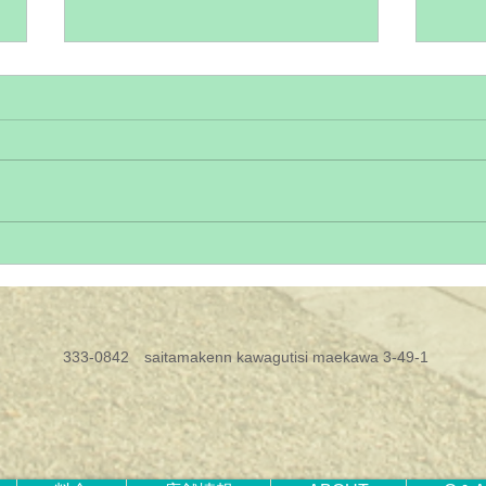
前川神社でのお宮参り撮影の
赤ち
魅力とポイント
川口
め撮
赤ちゃんの誕生を祝うお宮参り
赤ち
は、家族にとって特別な日です。
す。
川口市や蕨市周辺でお宮参りの撮
初め
影を考えているなら、前川神社は
写真
とてもおすすめの場所です。神社
かけ
ならではの落ち着いた雰囲気と美
特に
しい自然が、記念写真にぴったり
の記
の背景を作り出します。 今回
祝う
​333-0842 saitamakenn kawagutisi maekawa 3-49-1
は、前川神社でのお宮参り撮影の
ん写
魅力や準備のポイント、そして撮
こと
影をより素敵にするためのサービ
をは
スについてお話しします。 前川
らこ
神社でお宮参り撮影をする理由
ース