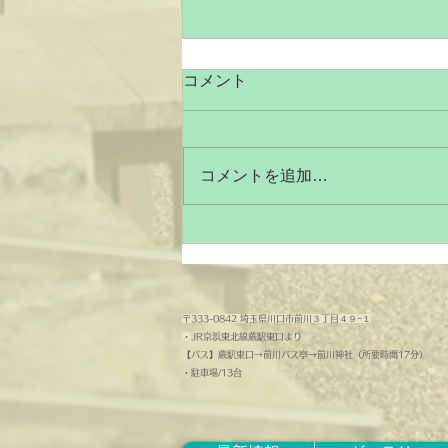
２０２６年・お盆の休業につ
コメント
いてご連絡
拝啓 平素より鈴木写真スタヂオ
を ご利用いただき厚く御礼申し
コメントを追加…
上げます。 本日は、弊社のお盆
の休業についてご連絡させて頂き
ます。 誠に勝手ではございます
が、 令和8年8月14日(金)～ 令和8
年8月16日(日)まで をお盆の休業
とさせて頂きます。 弊社の休み
〒333-0842 埼玉県川口市前川３丁目４９−１
明けの営業は、8月17日（月）か
・
JR京浜東北線蕨駅東口より
らとなっております。 なお、弊
【バス】蕨駅東口→前川バス亭→前川神社（所要時間17分）
​・駐車場/13台
社の休業期間中に納品などの作業
の予定が発生する場合は、 印刷
会社のお