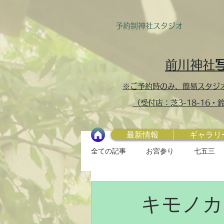
予約制​神社スタジオ
前川神社
※ご予約時のみ、簡易スタジ
（受付店：芝3-18-16
最新情報
ギャラリ
全ての記事
お宮参り
七五三
キモノカ