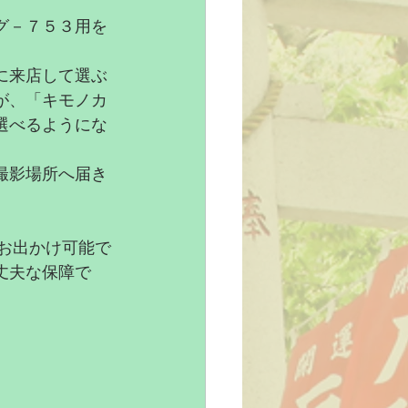
グ－７５３用を
に来店して選ぶ
が、「キモノカ
選べるようにな
撮影場所へ届き
。
にお出かけ可能で
丈夫な保障で