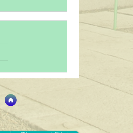
ゃん写真を残す大切さと
市・蕨市周辺でのおすす
影スポット
ゃんの成長はあっという間で
小さな手足、初めての笑顔、
ての寝顔。そんな一瞬一瞬を
に残すことは、家族にとって
がえのない宝物になります。
お宮参りや七五三などの節目
念写真は、赤ちゃんの成長を
大切な思い出です。 赤ちゃ
真を撮るときに気をつけたい
 赤ちゃんはまだ自分の意思
っきり伝えられません。だか
そ、撮影時には赤ちゃんのペ
に合わせることが大切です。