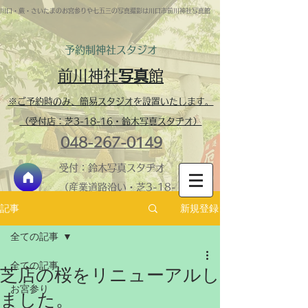
川口・蕨・さいたまのお宮参りや七五三の写真撮影は川口市前川神社写真館
予約制​神社スタジオ
前川神社
写真
館
※ご予約時のみ、簡易スタジオを設置いたします。
（受付店：芝3-18-16・鈴木写真スタヂオ）
048-267-0149
受付：鈴木写真スタヂオ
（産業道路沿い・芝3-18-
16）
新規登録
記事
神社内スタジオ・営業
全ての記事
時間 ​9:30-16:00 火
全ての記事
曜定休
芝店の桜をリニューアルし
＞鈴木写真スタヂオ
お宮参り
ました。