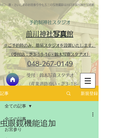
川口・蕨・さいたまのお宮参りや七五三の写真撮影は川口市前川神社写真館
予約制​神社スタジオ
前川神社
写真
館
※ご予約時のみ、簡易スタジオを設置いたします。
（受付店：芝3-18-16・鈴木写真スタヂオ）
048-267-0149
受付：鈴木写真スタヂオ
（産業道路沿い・芝3-18-
16）
新規登録
記事
神社内スタジオ・営業
全ての記事
時間 ​9:30-16:00 火
全ての記事
曜定休
虫眼鏡機能追加
＞鈴木写真スタヂオ
お宮参り