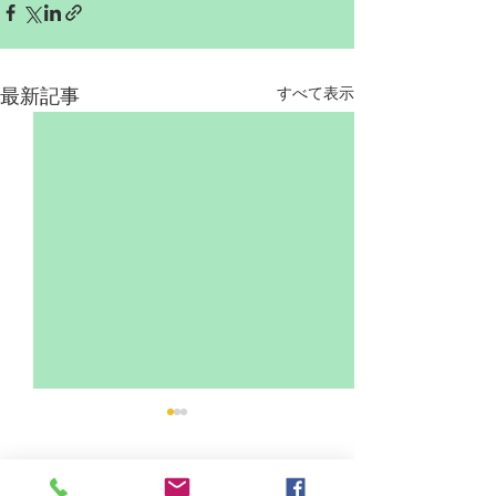
すべて表示
最新記事
前川神社でのお宮参り撮
赤ちゃん写真を
影の魅力とポイント
さと川口市・蕨
のおすすめ撮影