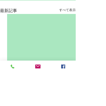
すべて表示
最新記事
前川神社でのお宮参り撮
赤ちゃん写真を
影の魅力とポイント
さと川口市・蕨
のおすすめ撮影
赤ちゃんの誕生を祝うお宮参
赤ちゃんの成長は
コメント
りは、家族にとって特別な日
間です。小さな手