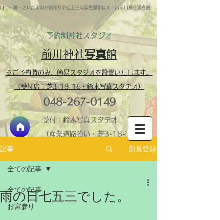
川口・蕨・さいたまのお宮参りや七五三の写真撮影は川口市前川神社写真館
予約制​神社スタジオ
前川神社
写真
館
※ご予約時のみ、簡易スタジオを設置いたします。
（受付店：芝3-18-16・鈴木写真スタヂオ）
048-267-0149
受付：鈴木写真スタヂオ
（産業道路沿い・芝3-18-
16）
新規登録
記事
神社内スタジオ・営業
全ての記事
時間 ​9:30-16:00 火
全ての記事
曜定休
雨の日七五三でした。
＞鈴木写真スタヂオ
お宮参り