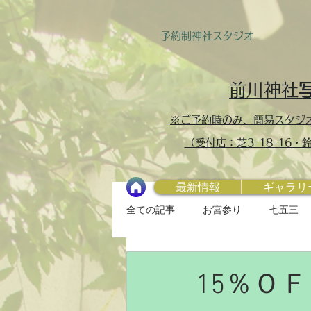
予約制​神社スタジオ
前川神社
※ご予約時のみ、簡易スタジ
（受付店：芝3-18-16
最新情報
ギャラリ
全ての記事
お宮参り
七五三
15％Ｏ