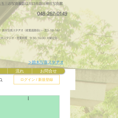
七五三の写真撮影は川口市前川神社写真館
048-267-0149
：鈴木写真スタヂオ（産業道路沿い・芝3-18-16）
内スタジオ・営業時間 ​9:30-16:00 火曜定休
＞鈴木写真スタヂオ
流れ
お問合せ
ログイン / 新規登録