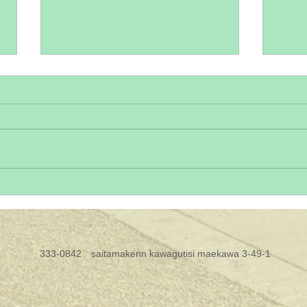
前川神社でのお宮参り撮影の
赤ち
魅力とポイント
川口
め撮
赤ちゃんの誕生を祝うお宮参り
赤ち
は、家族にとって特別な日です。
す。
川口市や蕨市周辺でお宮参りの撮
初め
影を考えているなら、前川神社は
写真
とてもおすすめの場所です。神社
かけ
ならではの落ち着いた雰囲気と美
特に
しい自然が、記念写真にぴったり
の記
の背景を作り出します。 今回
祝う
​333-0842 saitamakenn kawagutisi maekawa 3-49-1
は、前川神社でのお宮参り撮影の
ん写
魅力や準備のポイント、そして撮
こと
影をより素敵にするためのサービ
をは
スについてお話しします。 前川
らこ