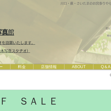
川口・蕨・さいたまのお宮参りや
受付
写真
館
神社
オを設置いたします。
・鈴木写真スタヂオ）
ー
料金
店舗情報
ABOUT
Q＆A
ＦＦ ＳＡＬＥ