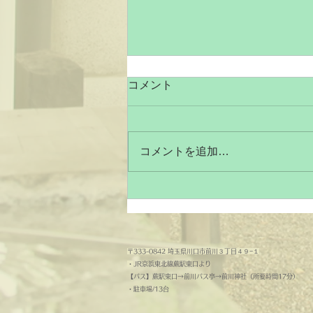
２０２６年・お盆の休業につ
コメント
いてご連絡
拝啓 平素より鈴木写真スタヂオ
を ご利用いただき厚く御礼申し
コメントを追加…
上げます。 本日は、弊社のお盆
の休業についてご連絡させて頂き
ます。 誠に勝手ではございます
が、 令和8年8月14日(金)～ 令和8
年8月16日(日)まで をお盆の休業
とさせて頂きます。 弊社の休み
〒333-0842 埼玉県川口市前川３丁目４９−１
明けの営業は、8月17日（月）か
・
JR京浜東北線蕨駅東口より
らとなっております。 なお、弊
【バス】蕨駅東口→前川バス亭→前川神社（所要時間17分）
​・駐車場/13台
社の休業期間中に納品などの作業
の予定が発生する場合は、 印刷