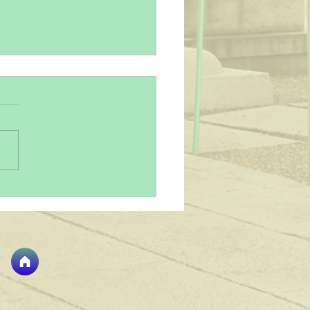
ゃん写真を残す大切さと
市・蕨市周辺でのおすす
影スポット
ゃんの成長はあっという間で
小さな手足、初めての笑顔、
ての寝顔。そんな一瞬一瞬を
に残すことは、家族にとって
がえのない宝物になります。
お宮参りや七五三などの節目
念写真は、赤ちゃんの成長を
大切な思い出です。 赤ちゃ
真を撮るときに気をつけたい
 赤ちゃんはまだ自分の意思
っきり伝えられません。だか
そ、撮影時には赤ちゃんのペ