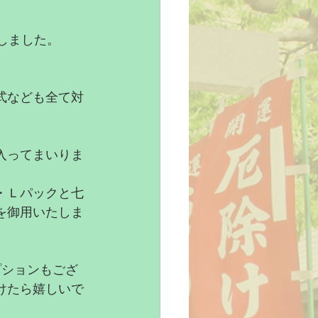
しました。
式なども全て対
入ってまいりま
・Ｌパックと七
を御用いたしま
プションもござ
けたら嬉しいで