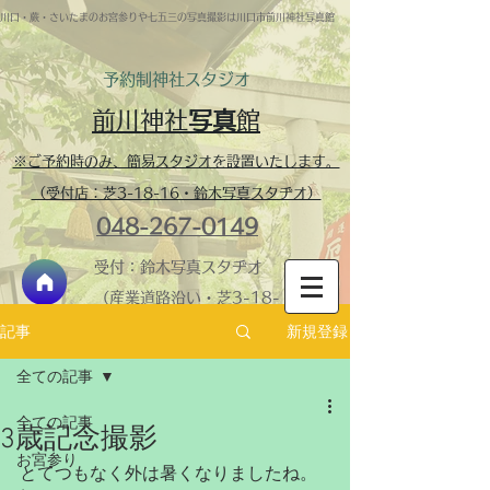
川口・蕨・さいたまのお宮参りや七五三の写真撮影は川口市前川神社写真館
予約制​神社スタジオ
前川神社
写真
館
※ご予約時のみ、簡易スタジオを設置いたします。
（受付店：芝3-18-16・鈴木写真スタヂオ）
048-267-0149
受付：鈴木写真スタヂオ
（産業道路沿い・芝3-18-
16）
新規登録
記事
神社内スタジオ・営業
全ての記事
時間 ​9:30-16:00 火
全ての記事
曜定休
3歳記念撮影
＞鈴木写真スタヂオ
お宮参り
とてつもなく外は暑くなりましたね。