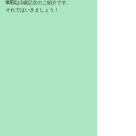
七五三
本日は3歳記念のご紹介です。
それではいきましょう！