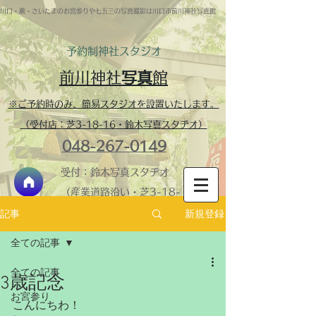
川口・蕨・さいたまのお宮参りや七五三の写真撮影は川口市前川神社写真館
予約制​神社スタジオ
前川神社
写真
館
※ご予約時のみ、簡易スタジオを設置いたします。
（受付店：芝3-18-16・鈴木写真スタヂオ）
048-267-0149
受付：鈴木写真スタヂオ
（産業道路沿い・芝3-18-
16）
新規登録
記事
神社内スタジオ・営業
全ての記事
時間 ​9:30-16:00 火
全ての記事
曜定休
3歳記念
＞鈴木写真スタヂオ
お宮参り
こんにちわ！