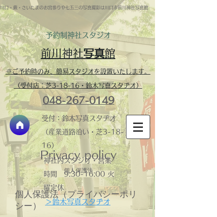
川口・蕨・さいたまのお宮参りや七五三の写真撮影は川口市前川神社写真館
予約制​神社スタジオ
前川神社
写真
館
※ご予約時のみ、簡易スタジオを設置いたします。
（受付店：芝3-18-16・鈴木写真スタヂオ）
048-267-0149
受付：鈴木写真スタヂオ
（産業道路沿い・芝3-18-
16）
Privacy policy
神社内スタジオ・営業
個人保護法
時間 ​9:30-16:00 火
曜定休
個人保護法（プライバシーポリ
＞鈴木写真スタヂオ
シー）