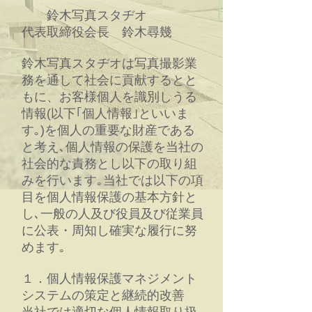
鈴木写真スタヂオ
代表取締役会長 鈴木尋幾
鈴木写真スタヂオは写真撮影業
務を通して社会に貢献するとと
もに、お客様個人を識別しうる
情報(以下｢個人情報｣といいま
す｡)を個人の重要な財産である
と考え､個人情報の保護を当社の
社会的な責務とし以下の取り組
みを行います｡当社では以下の項
目を個人情報保護の基本方針と
し､一般の人及び役員及び従業員
に公表・周知し確実な履行に努
めます｡
１．個人情報保護マネジメント
システムの策定と継続的改善