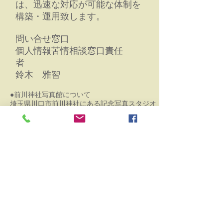
は、迅速な対応が可能な体制を
構築・運用致します。
問い合せ窓口
個人情報苦情相談窓口責任
者
鈴木 雅智
​●前川神社写真館について
​埼玉県川口市前川神社にある記念写真スタジオ
です。お宮参りや七五三を祖父母両家集合写真
を社殿前にて撮影を行っております。雨天時に
も撮影可能です。
90分予約制なので食事などの予定が立てやす
い。ご祈祷と撮影が〇分移動と好評です。
産後ママに大人気の美肌修正を無料で行ってお
ります。キズ・シミ・シワ・細身など相談して
ください。​お宮参りの赤ちゃんが寝てしまった
り泣き止まない場合、無料再撮影致します。
（1週間以内）​七五三のレンタル衣装や着付け
ヘアメイクも承ります。常設ではございませ
ん。必ず事前予約をお願い致します。
​川口市、蕨市周辺でお宮参りや七五三写真撮影