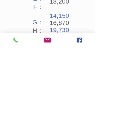
13,200
F：
14,150
G：
16,870
19,730
H：
25,450
I：
28,170
J：
31,030
K：
L：
38,030
43,750
M：
49,470
63,630
N：
O：
P：
※セットのランクアップには別途差額分
が必要となります。