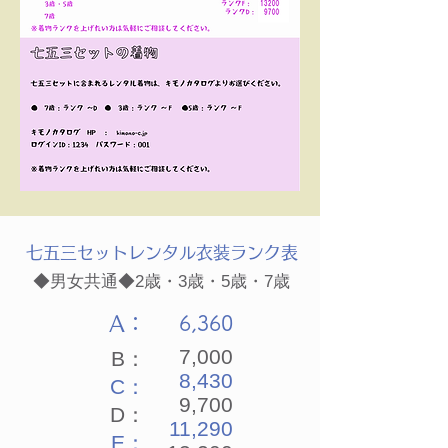
七五三セットレンタル衣装ランク表
◆男女共通◆2歳・3歳・5歳・7歳
A：
6,360
7,000
B：
8,4
30
C：
9,700
D：
11,290
E：