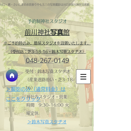
川口・蕨・さいたまのお宮参りや七五三の写真撮影は川口市前川神社写真館
予約制​神社スタジオ
前川神社
写真
館
※ご予約時のみ、簡易スタジオを設置いたします。
（受付店：芝3-18-16・鈴木写真スタヂオ）
048-267-0149
受付：鈴木写真スタヂオ
（産業道路沿い・芝3-18-
16）
＞撮影のみ（通常料金）は
神社内スタジオ・営業
ここをクリック
時間 ​9:30-16:00 火
曜定休
＞鈴木写真スタヂオ