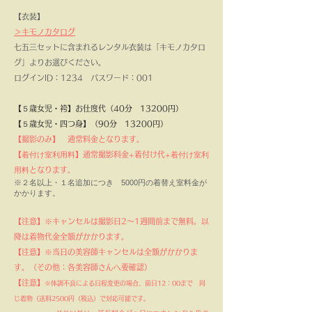
​【衣装】
＞キモノカタログ
七五三セットに含まれるレンタル衣装は「キモノカタロ
グ」よりお選びください。
ログインID：1234 パスワード：001
【５歳女児・袴】お仕度代（40分 13200円）
【５歳女児・四つ身】
（90分 13200円）
【撮影のみ】 通常料金となります。
【
着付け室利用料
】通常撮影料金+着付け代+
着付け室利
用料
となります。
※２名以上・１名追加につき 5000円の着替え室料金が
かかります。
【注意】※キャンセルは撮影日2～1週間前まで無料。以
降は着物代金全額がかかります。
【注意】※当日の美容師キャンセルは全額がかかりま
す。（その他：各美容師さんへ要確認）
【注意】
※体調不良による日程変更の場合、前日12：00まで 同
じ着物（送料2500円（税込）で対応可能です。