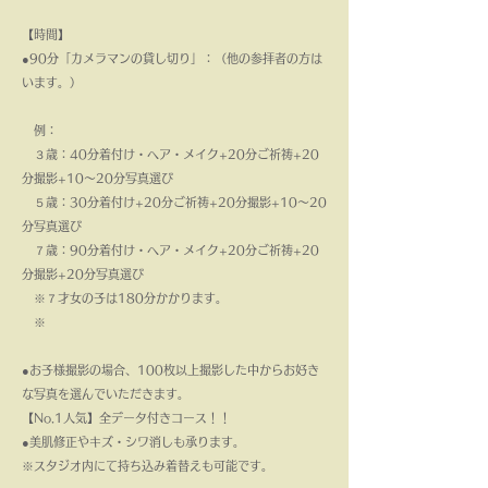
【時間】
●90分「カメラマンの貸し切り」：（他の参拝者の方は
います。）
例：
３歳：40分着付け・ヘア・メイク+20分ご祈祷+20
分撮影+10～20分写真選び
５歳：30分着付け+20分
ご祈祷
+
20分
撮影
+10～20
分写真選び
７歳：90分着付け・ヘア・メイク+20分ご祈祷
+
20
分
撮影
+20分写真選び
​ ※７才女の子は180分かかります。
※
●お子様撮影の場合、100枚以上撮影した中からお好き
な写真を選んでいただきます。
【No.1人気】全データ付きコース！！
​●美肌修正やキズ・シワ消しも承ります。
※スタジオ内にて持ち込み着替えも可能です。